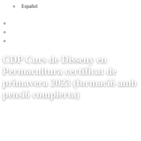
Español
CDP Curs de Disseny en
Permacultura certificat de
primavera 2023 (formació amb
pensió complerta)