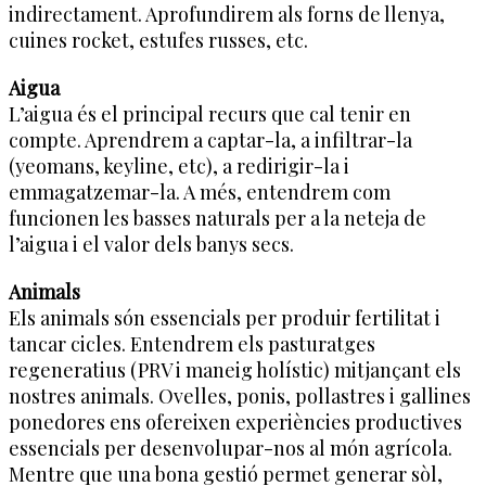
indirectament. Aprofundirem als forns de llenya,
cuines rocket, estufes russes, etc.
Aigua
L’aigua és el principal recurs que cal tenir en
compte. Aprendrem a captar-la, a infiltrar-la
(yeomans, keyline, etc), a redirigir-la i
emmagatzemar-la. A més, entendrem com
funcionen les basses naturals per a la neteja de
l’aigua i el valor dels banys secs.
Animals
Els animals són essencials per produir fertilitat i
tancar cicles. Entendrem els pasturatges
regeneratius (PRV i maneig holístic) mitjançant els
nostres animals. Ovelles, ponis, pollastres i gallines
ponedores ens ofereixen experiències productives
essencials per desenvolupar-nos al món agrícola.
Mentre que una bona gestió permet generar sòl,