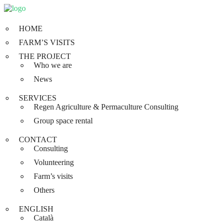
HOME
FARM’S VISITS
THE PROJECT
Who we are
News
SERVICES
Regen Agriculture & Permaculture Consulting
Group space rental
CONTACT
Consulting
Volunteering
Farm’s visits
Others
ENGLISH
Català