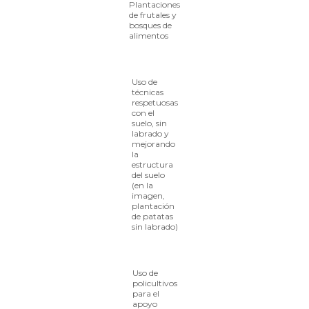
Plantaciones
de frutales y
bosques de
alimentos
Uso de
técnicas
respetuosas
con el
suelo, sin
labrado y
mejorando
la
estructura
del suelo
(en la
imagen,
plantación
de patatas
sin labrado)
Uso de
policultivos
para el
apoyo