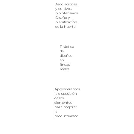
Asociaciones
y cultivos
biointensivos.
Diseño y
planificación
de la huerta
Práctica
de
diseños
en
fincas
reales
Aprenderemos
la disposición
de los
elementos
para mejorar
la
productividad