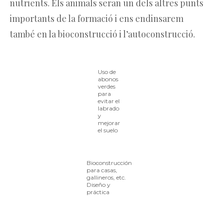
nutrients. Els animals seran un dels altres punts
importants de la formació i ens endinsarem
també en la bioconstrucció i l’autoconstrucció.
Uso de
abonos
verdes
para
evitar el
labrado
y
mejorar
el suelo
Bioconstrucción
para casas,
gallineros, etc.
Diseño y
práctica