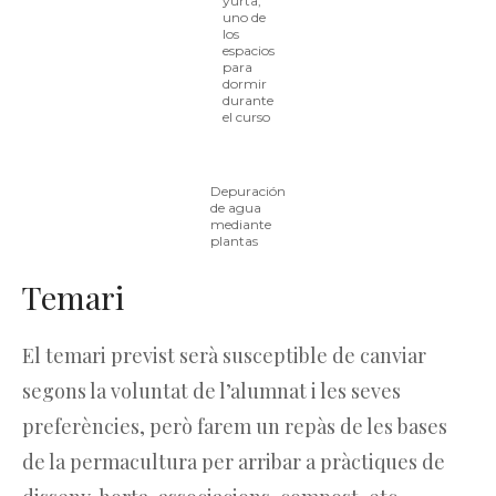
yurta,
uno de
los
espacios
para
dormir
durante
el curso
Depuración
de agua
mediante
plantas
Temari
El temari previst serà susceptible de canviar
segons la voluntat de l’alumnat i les seves
preferències, però farem un repàs de les bases
de la permacultura per arribar a pràctiques de