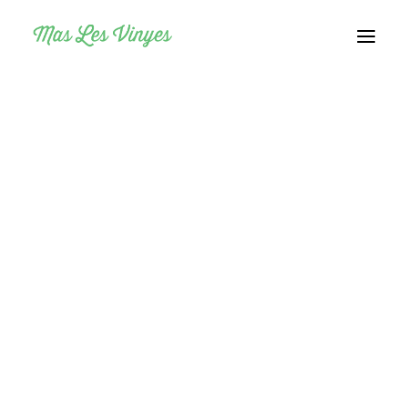
Who we are
News
Regen Agriculture & Permaculture Consultin
Group space rental
Consulting
Volunteering
Farm’s visits
CURS INTENSIU DE
Others
PERMACULTURA
Català
APLICADA DE 6 DIES
Español