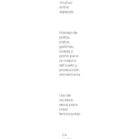
mutuo
entre
especies
Manejo de
pollos,
patos,
gallinas,
ovejas y
ponis para
la mejora
del suelo y
producción
alimentaria
Uso de
lavabos
secos para
crear
fertilizantes
La