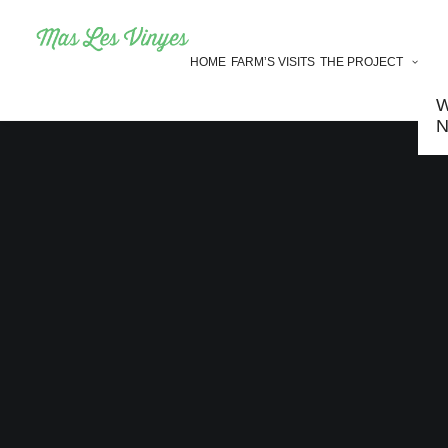
HOME
FARM’S VISITS
THE PROJECT
W
N