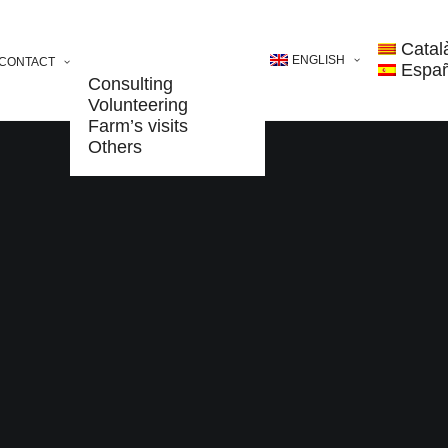
Catal
ENGLISH
CONTACT
Españ
Consulting
Volunteering
Farm’s visits
Others