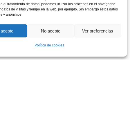
 el tratamiento de datos, podemos utilizar los procesos en el navegador
 datos de visitas y tiempo en la web, por ejemplo. Sin embargo estos datos
os y anónimos.
 acepto
No acepto
Ver preferencias
 0 a 7 anys
Política de cookies
te 3€ com a despeses de gestió.
ls imports de la reserva excepte 3€ com a
d’antel·lació (animem a oferir la plaça a