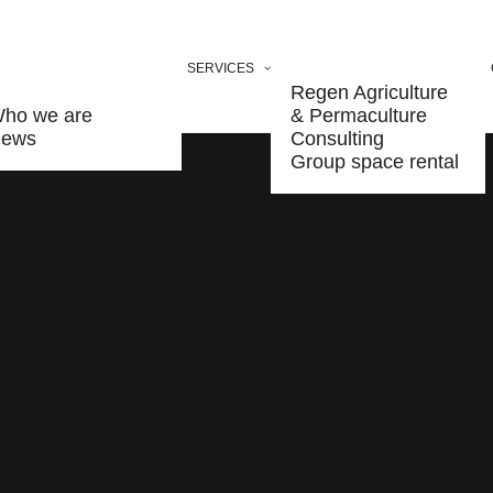
SERVICES
Regen Agriculture
ho we are
& Permaculture
ews
Consulting
Group space rental