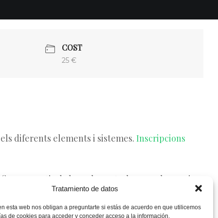
COST
25 €
 els diferents elements i sistemes.
Inscripcions
inca. A partir de les 10h ens trobarem a la granja
Tratamiento de datos
i sistemes que formen part del projecte col·lectiu.
en esta web nos obligan a preguntarte si estás de acuerdo en que utilicemos
ías de cookies para acceder y conceder acceso a la información.