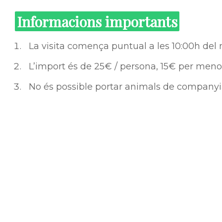
Informacions importants
La visita comença puntual a les 10:00h del 
L’import és de 25€ / persona, 15€ per menor
No és possible portar animals de company
Les places són en l’ordre estricte de pagam
La visita es paga prèviament per transferèn
La cancel·lació per part de la organització
La cancel·lació per part de l’assistent/s am
despeses de gestió.
No es retorna cap import amb una cancel·lac
conegudes i així recuperar l’import)