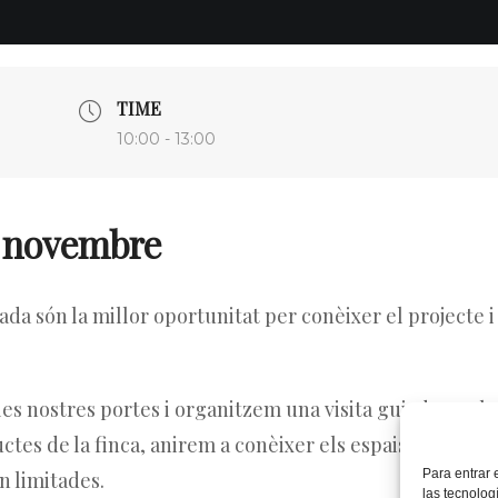
TIME
10:00 - 13:00
de novembre
da són la millor oportunitat per conèixer el projecte i
s nostres portes i organitzem una visita guiada per la f
es de la finca, anirem a conèixer els espais, elements 
Para entrar 
n limitades.
las tecnolog