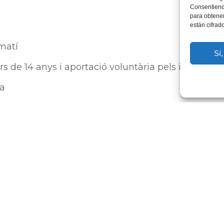
Consentiendo
para obtener
están cifrad
matí
Sí,
s de 14 anys i aportació voluntària pels infants de
ia
ent per transferència
cia bancaria.
 implica el retorn dels imports de la reserva excep
b més de 15 dies d’antel·lació implica el retorn de
ió per part de l’assistent/s amb menys de 15 dies 