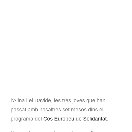
Llibres sobre hort
Pel·lícules i documentals
Consultories i assessoraments
Voluntariat
Visites al projecte
Altres
Español
English
Fa tot just una setmana acomiadàvem la Lara,
l’Alina i el Davide, les tres joves que han
passat amb nosaltres set mesos dins el
programa del
Cos Europeu de Solidaritat
.