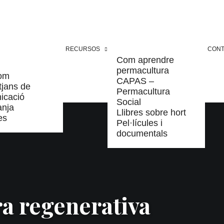
RECURSOS
CONT
Com aprendre
permacultura
om
CAPAS –
tjans de
Permacultura
icació
Social
anja
Llibres sobre hort
es
Pel·lícules i
documentals
ra regenerativa