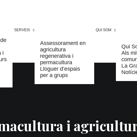
SERVEIS
QUI SOM
 de
Assessorament en
Qui S
agricultura
 i
Als mi
regenerativa i
urs
comun
permacultura
La Gr
Lloguer d’espais
Notíci
per a grups
acultura i agricultu