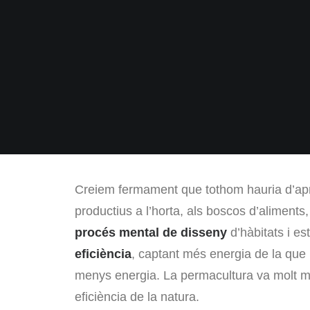
Creiem fermament que tothom hauria d’apr
productius a l’horta, als boscos d’aliments,
procés mental de disseny
d’hàbitats i e
eficiència
, captant més energia de la que
menys energia. La permacultura va molt mé
eficiència de la natura.