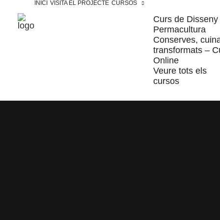
INICI
VISITA EL PROJECTE
CURSOS
Curs de Disseny
Permacultura
Conserves, cuina
transformats – C
Online
Veure tots els
cursos