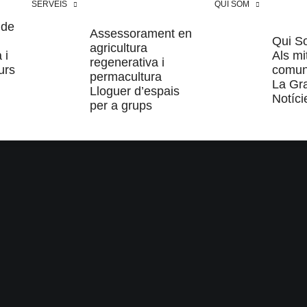
SERVEIS
QUI SOM
 de
Assessorament en
Qui S
agricultura
 i
Als mi
regenerativa i
urs
comun
permacultura
La Gr
Lloguer d’espais
Notíci
per a grups