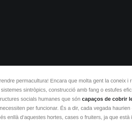
endre permacultura! Encara que molta gent la coneix i
 sistemes sintròpics, construcció amb fang o estufes efic
structures socials humanes que són
capaços de cobrir l
 necessiten per funcionar. És a dir, cada vegada haurie
s enllà d’aquestes hortes, cases o fruiters, ja que està