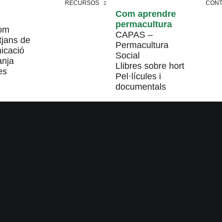
RECURSOS
CONT
Com aprendre
permacultura
om
CAPAS –
tjans de
Permacultura
icació
Social
anja
Llibres sobre hort
es
Pel·lícules i
documentals