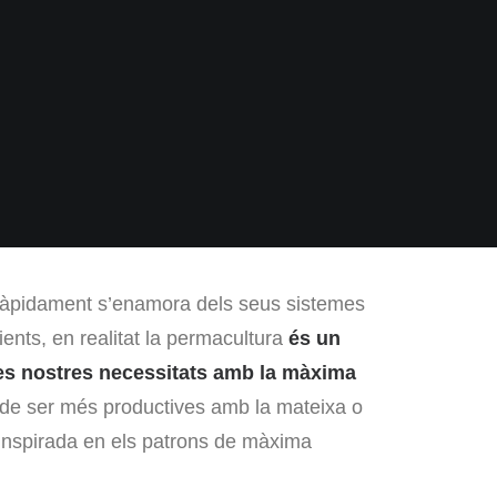
 ràpidament s’enamora dels seus sistemes
ients, en realitat la permacultura
és un
es nostres necessitats amb la màxima
n de ser més productives amb la mateixa o
 inspirada en els patrons de màxima