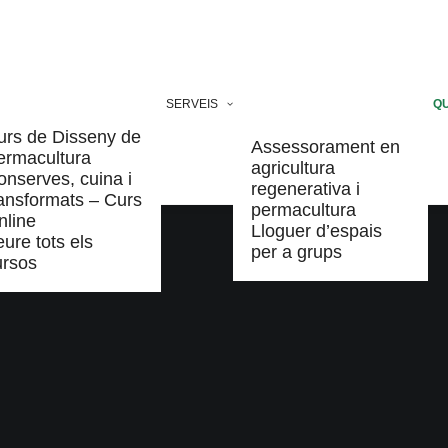
SERVEIS
QU
urs de Disseny de
Assessorament en
ermacultura
agricultura
onserves, cuina i
regenerativa i
ransformats – Curs
permacultura
nline
Lloguer d’espais
ure tots els
per a grups
ursos