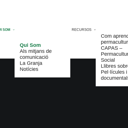
I SOM
RECURSOS
Com apren
permacultu
Qui Som
CAPAS –
Als mitjans de
Permacultu
comunicació
Social
La Granja
Llibres sobr
Notícies
Pel·lícules i
documental