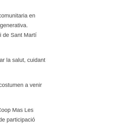
comunitaria en
egenerativa.
pi de Sant Martí
r la salut, cuidant
 acostumen a venir
t Coop Mas Les
e participació