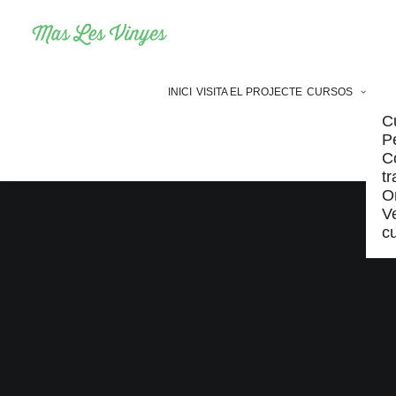
INICI
VISITA EL PROJECTE
CURSOS
C
P
C
t
O
Ve
c