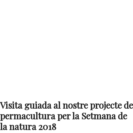
LA NATURA 2018
Llibres sobre hort
Pel·lícules i documentals
Consultories i assessoraments
Voluntariat
Visites al projecte
Altres
Español
English
Date
maig 26 2018
Visita guiada al nostre projecte de
permacultura per la Setmana de
la natura 2018