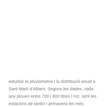
Llibres sobre hort
Pel·lícules i documentals
14 DE DESEMBRE DE 2017
|
IN
AUTOSUFICIÈNCIA
|
BY
SERGI
CABALLERO
Consultories i assessoraments
Voluntariat
Visites al projecte
Altres
Español
English
Quan vam venir a viure a Les Vinyes, vam
estudiar la pluviometria i la distribució anual a
Sant Martí d’Albars. Segons les dades, cada
any plouen entre 700 i 900 litres / m2, sent les
estacions de tardor i primavera les més