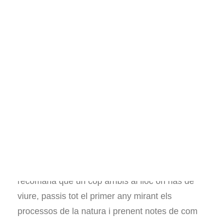
Llibres sobre hort
Pel·lícules i documentals
Consultories i assessoraments
Voluntariat
Visites al projecte
Altres
Español
English
El principi més important de la permacultura
ens parla d’aprendre a observar. De fet, es
recomana que un cop arribis al lloc on has de
viure, passis tot el primer any mirant els
processos de la natura i prenent notes de com