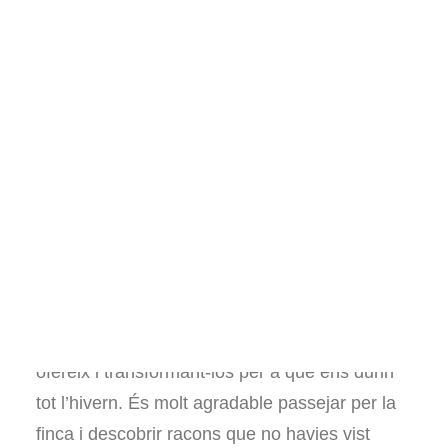
Llibres sobre hort
Pel·lícules i documentals
Consultories i assessoraments
Voluntariat
Visites al projecte
Altres
Español
English
Aquests dies estem treballant a mode formiga,
recol·lectant tots els fruits que el bosc ens
ofereix i transformant-los per a que ens durin
tot l’hivern. És molt agradable passejar per la
finca i descobrir racons que no havies vist