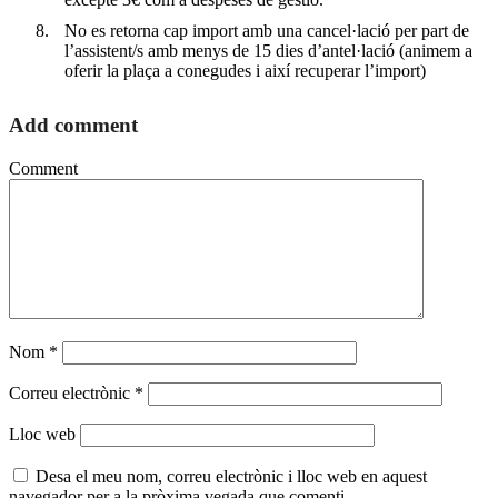
No es retorna cap import amb una cancel·lació per part de
l’assistent/s amb menys de 15 dies d’antel·lació (animem a
oferir la plaça a conegudes i així recuperar l’import)
Add comment
Comment
Nom
*
Correu electrònic
*
Lloc web
Desa el meu nom, correu electrònic i lloc web en aquest
navegador per a la pròxima vegada que comenti.