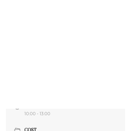
Llibres sobre hort
Pel·lícules i documentals
Consultories i assessoraments
Voluntariat
Visites al projecte
Altres
Español
English
DATE
maig 09 2021
TIME
10:00 - 13:00
COST