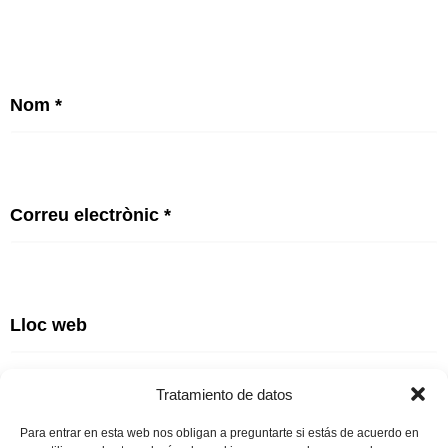
Nom
*
Correu electrònic
*
Lloc web
Tratamiento de datos
Para entrar en esta web nos obligan a preguntarte si estás de acuerdo en
Desa el meu nom, correu electrònic i lloc web en aquest navegador