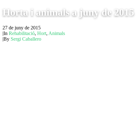
Horta i animals a juny de 2015
27 de juny de 2015
|
In
Rehabilitació
,
Hort
,
Animals
|
By
Sergi Caballero