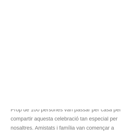
Llibres sobre hort
Pel·lícules i documentals
Consultories i assessoraments
Voluntariat
Visites al projecte
Altres
Español
English
El passat dissabte tretze de setembre vam
celebrar el primer aniversari de Les Vinyes.
Prop de 100 persones van passar per casa per
compartir aquesta celebració tan especial per
nosaltres. Amistats i família van començar a