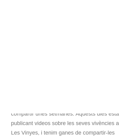
Llibres sobre hort
Pel·lícules i documentals
Consultories i assessoraments
Voluntariat
Visites al projecte
Altres
Español
English
L’Aitor, del projecte
Objetivo de Luz
, ens va
venir a visitar fa uns mesos a la granja i vam
compartir unes setmanes. Aquests dies està
publicant videos sobre les seves vivències a
Les Vinyes, i tenim ganes de compartir-les