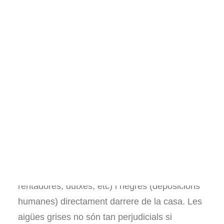
CABALLERO
Llibres sobre hort
Pel·lícules i documentals
Consultories i assessoraments
Voluntariat
Visites al projecte
Altres
Español
English
Durant dècades els habitants de Les Vinyes
han abocat les seves aigües grises (cuina,
rentadores, dutxes, etc) i negres (deposicions
humanes) directament darrere de la casa. Les
aigües grises no són tan perjudicials si