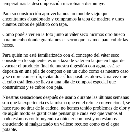
temperaturas la descomposición microbiana disminuye.
Para su construcción aprovechamos un mueble viejo que
encontramos abandonado y compramos la tapa de madera y unos
cuantos cubos de plástico con tapa.
Como podéis ver en la foto junto al váter seco hicimos otro hueco
para un cubo donde guardamos el serrín que usamos para cubrir las
heces.
Para quién no esté familiarizado con el concepto del váter seco,
consiste en lo siguiente: es una taza de váter en la que en lugar de
evacuar el producto final de nuestra digestión con agua, está se
deposita en una pila de compost o en un cubo como es nuestro caso
y se cubre con serrín, evitando así los posibles olores. Una vez que
el cubo está lleno se lleva a una pila de compost especial que
construimos y se cubre con paja.
Nuestras sensaciones después de usarlo durante las últimas semanas
son que la experiencia es la misma que en el retrete convencional, se
hace raro no tirar de la cadena, no hemos tenido problemas de olor y
de algún modo es gratificante pensar que cada vez que vamos al
baño estamos contribuyendo a obtener compost y no estamos
ensuciando ni malgastando un valioso recurso como es el agua
potable.