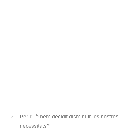
Llibres sobre hort
Pel·lícules i documentals
Consultories i assessoraments
Voluntariat
Visites al projecte
Altres
Español
English
Molta gent ens pregunta per què fem el que
fem a Les Vinyes.
Per què hem decidit disminuïr les nostres
necessitats?