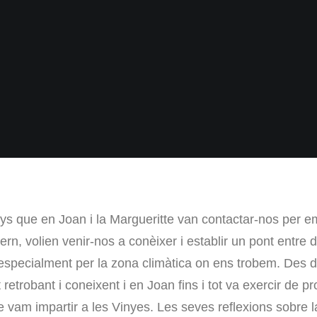
ys que en Joan i la Margueritte van contactar-nos per ema
ern, volien venir-nos a conèixer i establir un pont entre
, especialment per la zona climàtica on ens trobem. Des d
etrobant i coneixent i en Joan fins i tot va exercir de pr
 vam impartir a les Vinyes. Les seves reflexions sobre l