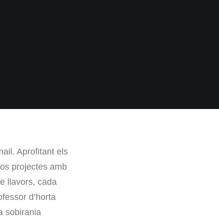
il. Aprofitant els
 dos projectes amb
e llavors, cada
ofessor d’horta
a sobirania