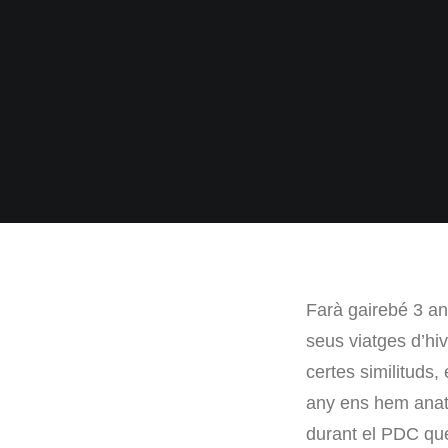
Farà gairebé 3 an
seus viatges d’hiv
certes similituds
any ens hem anat r
durant el PDC que