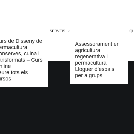
SERVEIS
QU
urs de Disseny de
Assessorament en
ermacultura
agricultura
onserves, cuina i
regenerativa i
ransformats – Curs
permacultura
nline
Lloguer d’espais
ure tots els
per a grups
ursos