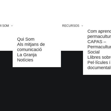
I SOM
RECURSOS
Com apren
permacultu
Qui Som
CAPAS –
Als mitjans de
Permacultu
comunicació
Social
La Granja
Llibres sobr
Notícies
Pel·lícules i
documental