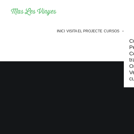
INICI
VISITA EL PROJECTE
CURSOS
C
P
C
t
O
Ve
c