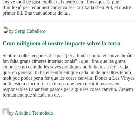
ens vé molt de gust explicar el nostre camí fins aquí. El punt
d’inflexió per fer aquest canvi va ser l’arribada d’en Pol, el nostre
primer fill. Ens vam adonar de la…
by Sergi Caballero
Com mitiguem el nostre impacte sobre la terra
Sentim moltes vegades dir que "per a lluitar contra el canvi climàtic
fan falta grans cimeres internacionals" i que "fins que les grans
empreses no canviin les seves polítiques no hi ha res a fer", vaja,
que, en general, hi ha el sentiment que cada un de nosaltres tenim
molt poc poder per a fer que les coses canviin. Doncs a Les Vinyes
no hi estem d'acord i ja fa temps que hem decidit fer-nos-en
responsables i anar fent passos per a que les coses canviin. Creiem
fermament que si cada un de…
by Ariadna Tremoleda