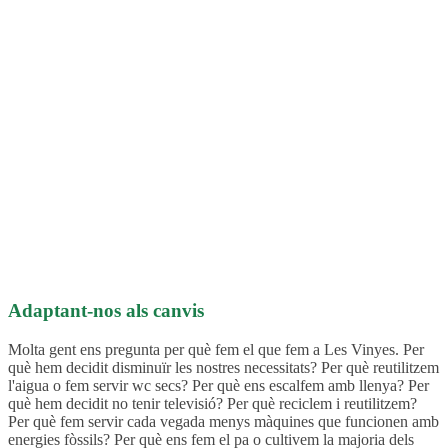
Adaptant-nos als canvis
Molta gent ens pregunta per què fem el que fem a Les Vinyes. Per
què hem decidit disminuïr les nostres necessitats? Per què reutilitzem
l'aigua o fem servir wc secs? Per què ens escalfem amb llenya? Per
què hem decidit no tenir televisió? Per què reciclem i reutilitzem?
Per què fem servir cada vegada menys màquines que funcionen amb
energies fòssils? Per què ens fem el pa o cultivem la majoria dels