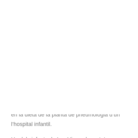
Llibres sobre hort
Pel·lícules i documentals
Consultories i assessoraments
Voluntariat
Visites al projecte
Altres
Español
English
Avui escric per transmetre la meva sorpresa
en veure la gran presència de sucres i làctics
en la dieta de la planta de pneumologia d’un
l’hospital infantil.