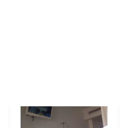
Llibres sobre hort
Pel·lícules i documentals
Consultories i assessoraments
Voluntariat
Visites al projecte
Alimentació als hospitals
Altres
Avui escric per transmetre la meva
Español
sorpresa en veure la gran presència
de sucres i làctics en la dieta de la
English
planta de pneumologia d'un l'hospital
infantil.