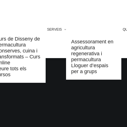
SERVEIS
QU
urs de Disseny de
Assessorament en
ermacultura
agricultura
onserves, cuina i
regenerativa i
ransformats – Curs
permacultura
nline
Lloguer d’espais
ure tots els
per a grups
ursos