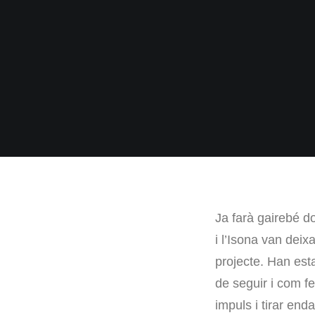
Ja farà gairebé d
i l’Isona van deix
projecte. Han est
de seguir i com f
impuls i tirar en