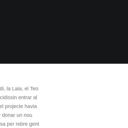
, la Laia, el Teo
idissin entrar al
el projecte havia
ir donar un nou
asa per rebre gent