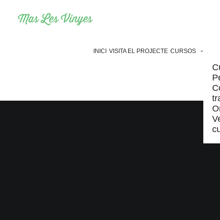
INICI
VISITA EL PROJECTE
CURSOS
C
P
C
t
O
Ve
c