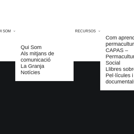
I SOM
RECURSOS
Com apren
permacultu
Qui Som
CAPAS –
Als mitjans de
Permacultu
comunicació
Social
La Granja
Llibres sobr
Notícies
Pel·lícules i
documental