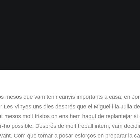
os mesos que vam tenir canvis importants a casa; en Jordi
ar Les Vinyes uns dies després que el Miguel i la Julia dec
at mesos molt tristos on ens hem hagut de replantejar si 
er-ho possible. Després de molt treball intern, vam decid
davant. Com que tornar a posar esforços en preparar la c