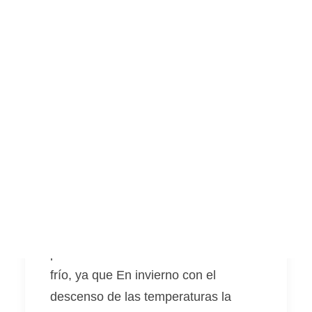
Llibres sobre hort
Pel·lícules i documentals
Consultories i assessoraments
El Lavabo Sec
Voluntariat
Visites al projecte
Altres
Os presentamos el váter seco que
llevamos utilizando las últimas
Español
semanas. Lo hemos realizado
motivados por la llegada de nuestro
English
magnífico wwoofer italiano Dario y
por la necesidad de dar un respiro y
no colmatar nuestro filtro verde
provisional durante los meses de más
frío, ya que En invierno con el
descenso de las temperaturas la