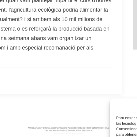
r quan vam plantejar impartir el curs d'hortes
, l'agricultura ecològica podria alimentar la
ualment? I si arribem als 10 mil milions de
istema o es reforçarà la producció basada en
si? Una setmana abans vam organitzar un
hom i amb especial recomanació per als
Para entrar 
las tecnolog
Consentiendo
para obtener