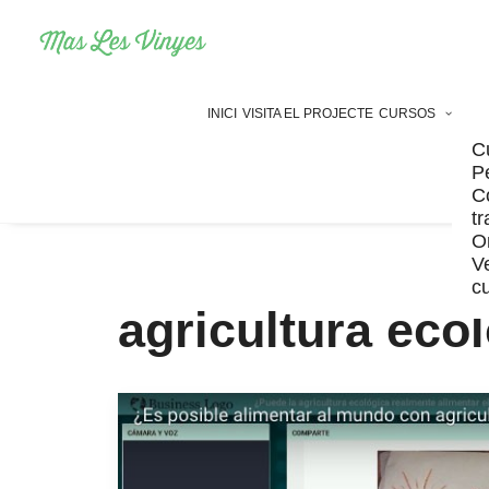
INICI
VISITA EL PROJECTE
CURSOS
C
P
C
t
O
Ve
c
agricultura eco