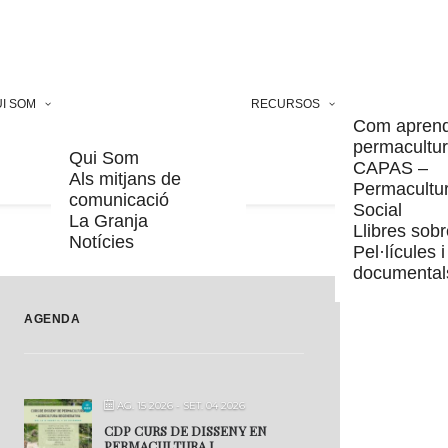
I SOM
RECURSOS
Com apren
permacultu
Qui Som
CAPAS –
Als mitjans de
Permacultu
comunicació
Social
La Granja
Llibres sobr
Notícies
Pel·lícules i
documental
AGENDA
AG. 15 2026
- SET. 04 2026
CDP CURS DE DISSENY EN
PERMACULTURA I