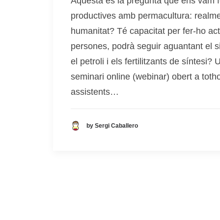
Aquesta és la pregunta que ens vam fe
productives amb permacultura: realment
humanitat? Té capacitat per fer-ho act
persones, podrà seguir aguantant el s
el petroli i els fertilitzants de sínte
seminari online (webinar) obert a tot
assistents…
by Sergi Caballero