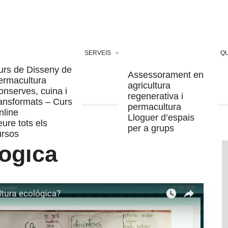
SERVEIS
QU
urs de Disseny de
Assessorament en
ermacultura
agricultura
onserves, cuina i
regenerativa i
ransformats – Curs
permacultura
nline
Lloguer d’espais
ure tots els
per a grups
ursos
lògica