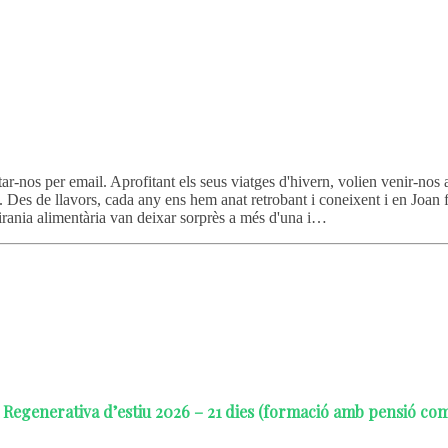
r-nos per email. Aprofitant els seus viatges d'hivern, volien venir-nos a
. Des de llavors, cada any ens hem anat retrobant i coneixent i en Joan f
birania alimentària van deixar sorprès a més d'una i…
Regenerativa d’estiu 2026 – 21 dies (formació amb pensió co