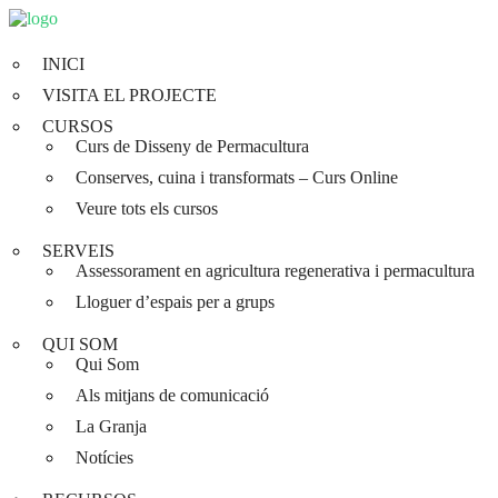
INICI
VISITA EL PROJECTE
CURSOS
Curs de Disseny de Permacultura
Conserves, cuina i transformats – Curs Online
Veure tots els cursos
SERVEIS
Assessorament en agricultura regenerativa i permacultura
Lloguer d’espais per a grups
QUI SOM
Qui Som
Als mitjans de comunicació
La Granja
Notícies