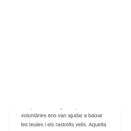
Llibres sobre hort
Pel·lícules i documentals
Consultories i assessoraments
Rehabilitació de la teulada
Voluntariat
Visites al projecte
Altres
La teulada avança a molt bon ritme!
Després de la parada nadalenca i per
Español
grips i virus diversos de l'equip,
aquest gener vam tornar a posar-nos-
English
hi amb la mitja teulada que faltava per
refer del que serà la granja escola.
Vam començar amb un matí de feina
compartida on algunes persones
voluntàries ens van ajudar a baixar
les teules i els rastrells vells. Aquella