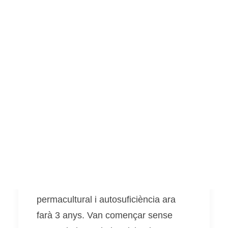
Llibres sobre hort
Pel·lícules i documentals
Consultories i assessoraments
Setmana social de poda,
Voluntariat
Visites al projecte
gremis i hort
Altres
Aquesta segona setmana de l'any ha
Español
estat un període de molta força
social. En Joan, la Marguerite i les
English
seves dues filles de Can La Haut han
vingut a passar uns dies a casa.
Viuen a França, al sud de Toulouse i
van iniciar un projecte d'horta
permacultural i autosuficiència ara
farà 3 anys. Van començar sense